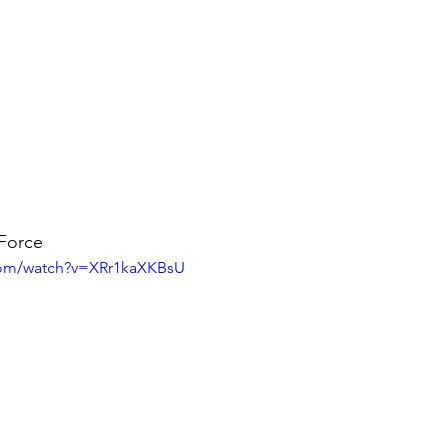
 Force
com/watch?v=XRr1kaXKBsU