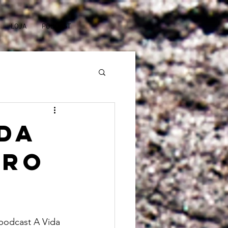
LOJA
PODCAST
nda
tro
podcast A Vida 