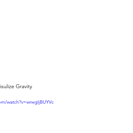
sulize Gravity
com/watch?v=wrwgIjBUYVc