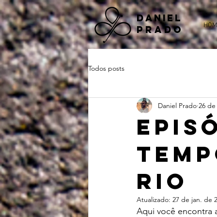
DANIEL
HOM
PRADO
Todos posts
Daniel Prado
26 de 
Epis
Temp
Rio
Atualizado:
27 de jan. de 
Aqui você encontra 