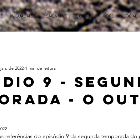
E
VISUAL ARTS
SAIBA MAIS
CONTATO
VIDEO
SOCIAL
jan. de 2022
1 min de leitura
ódio 9 - Segu
orada - O Ou
2022
as referências do episódio 9 da segunda temporada do 