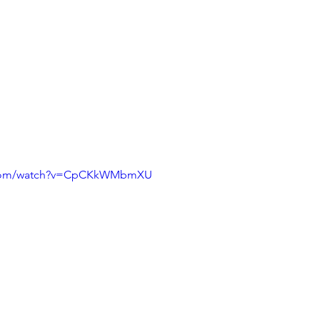
e.com/watch?v=CpCKkWMbmXU