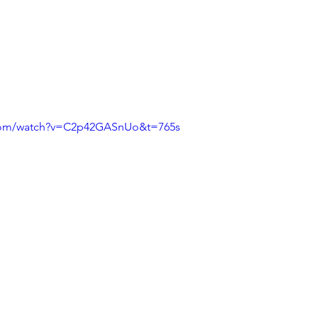
.com/watch?v=C2p42GASnUo&t=765s