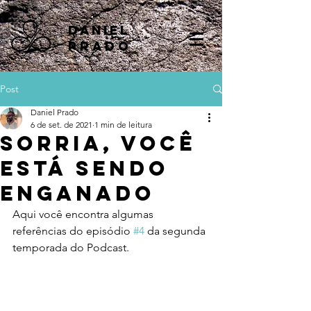
DANIEL
PRADO
Post
Daniel Prado
6 de set. de 2021
1 min de leitura
Sorria, Você
Está Sendo
Enganado
Aqui você encontra algumas 
referências do episódio 
#4
 da segunda 
temporada do Podcast.