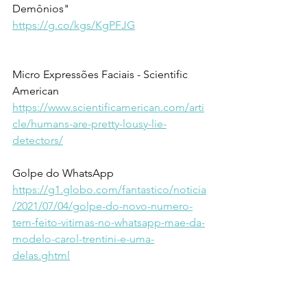
Demônios"
https://g.co/kgs/KgPFJG
Micro Expressões Faciais - Scientific 
American
https://www.scientificamerican.com/arti
cle/humans-are-pretty-lousy-lie-
detectors/
Golpe do WhatsApp
https://g1.globo.com/fantastico/noticia
/2021/07/04/golpe-do-novo-numero-
tem-feito-vitimas-no-whatsapp-mae-da-
modelo-carol-trentini-e-uma-
delas.ghtml