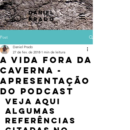
DANIEL
PRADO
Post
Daniel Prado
27 de fev. de 2018
1 min de leitura
A Vida Fora da
Caverna -
Apresentação
do Podcast
Veja aqui 
algumas 
referências 